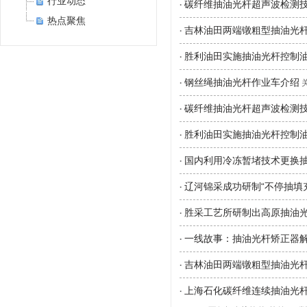
行业动态
碳纤维抽油光杆超声波检测
·
热点聚焦
吉林油田两端镦粗型抽油光
·
胜利油田实施抽油光杆控制
·
钢丝绳抽油光杆作业车介绍
·
关
碳纤维抽油光杆超声波检测
·
胜利油田实施抽油光杆控制
·
国内利用冷冻暂堵技术更换
·
辽河锦采成功研制“不停抽填
·
胜采工艺所研制出高原抽油
·
一线故事：抽油光杆矫正器
·
吉林油田两端镦粗型抽油光
·
上海石化碳纤维连续抽油光
·