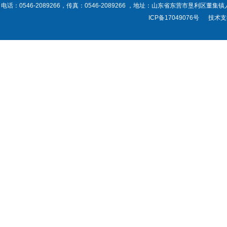
电话：0546-2089266，传真：0546-2089266 ，地址：山东省东营市垦利区董集镇人民政府
ICP备17049076号
技术支