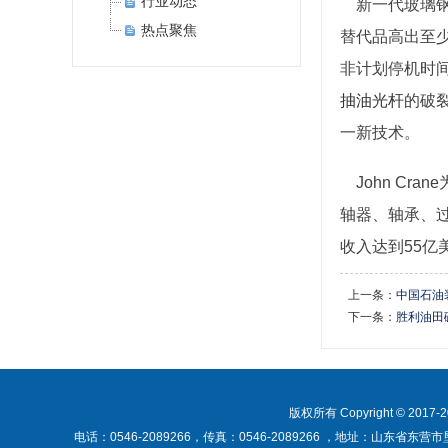
行业动态
新一代玻璃
热点聚焦
替代品高出至少
非计划停机时
抽油光杆
的破
一新技术。
John Cr
轴器、轴承、过滤
收入达到55亿
上一条：
中国石油
下一条：
胜利油田
版权所有 Copyright © 2017-
电话：0546-2089266，传真：0546-2089266 ，地址：山东省东营市垦利