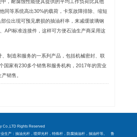
境中，耐腐蚀性能使其提供的平均工作负荷比其他
他同等系统高出30%的载荷，卡泵故障排除、缩短
头部位出现可预见磨损的抽油杆串，来减缓玻璃钢
、API标准连接件，这样可方便石油生产商采用这
设计、制造和服务的一系列产品，包括机械密封、联
0个国家有230多个销售和服务机构，2017年的营业
生产销售。
Co.,LTD Rights Reserved
 专业生产：
抽油光杆
，
喷焊光杆
，
特殊杆
，
防腐抽油杆
，
抽油杆
等。
鲁