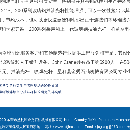
钢
抽油光杆
具有更强的适应性，特别是在具有挑战性的生产井环
25%。200系列玻璃钢
抽油光杆
性能增强，可以一次性拉出比其
间，节约成本，也可以更快速更便利地起出由于连接销等终端接
裂和卡紧开裂。200系列采用和上一代玻璃钢
抽油光杆
一样的材料
ane为全球能源服务客户和其他制造行业提供工程服务和产品，其
系统和人工举升设备。John Crane共有员工约6900人，在5
美元。
抽油光杆
，
喷焊光杆
，垦利县金秀石油机械有限公司专业
装备制造精益生产管理现场会经验摘编
碳纤维连续空心抽油杆技术研究取得突破
2020 东营市垦利区金秀石油机械有限公司 KenLi Country JinXiu Petroleum Mcchinery 
区董集镇人民政府驻地， 网址：www.sdjinxiu.cn ，Email：jxgstsg@163.com