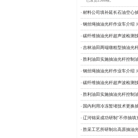
已发货2588根。
材料公司填补延长石油空心抽
·
钢丝绳抽油光杆作业车介绍
·
关
碳纤维抽油光杆超声波检测
·
吉林油田两端镦粗型抽油光
·
胜利油田实施抽油光杆控制
·
钢丝绳抽油光杆作业车介绍
·
关
碳纤维抽油光杆超声波检测
·
胜利油田实施抽油光杆控制
·
国内利用冷冻暂堵技术更换
·
辽河锦采成功研制“不停抽填
·
胜采工艺所研制出高原抽油
·