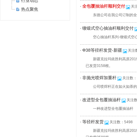
行业动态
全包覆抽油杆顺利交付
·
关注
热点聚焦
东德公司在我公司订制的全
镦锻式空心抽油杆顺利交付
·
空心抽油杆系列-镦锻式空
Φ38等径杆发货-新疆
·
关注数
新疆克拉玛依胜利高原201
已发货3158根。
非抛光喷焊加重杆
·
关注数：5
公司喷焊杆正在如火如荼的
改进型全包覆抽油杆
·
关注数
一种改进型全包覆抽油杆
等径杆发货
·
关注数：5498
新疆克拉玛依胜利高原201